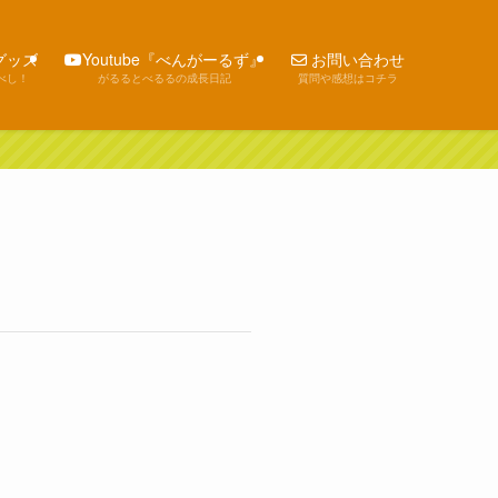
猫グッズ
Youtube『べんがーるず』
お問い合わせ
べし！
がるるとべるるの成長日記
質問や感想はコチラ