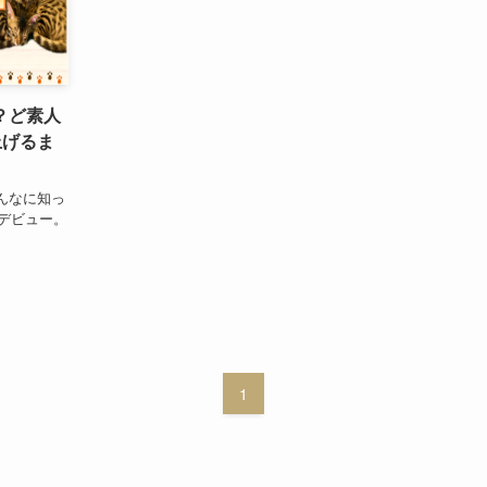
？？ど素人
上げるま
んなに知っ
rデビュー。
1