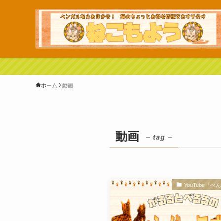
ホーム
動画
動画
– tag –
YouTube『