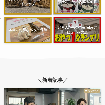
猫検定 完全攻略ガイド
ドマップ
ど素人からのYouTubeデ
本当にお得なペット保険
ビューへの道
＼
新着記事／
ねこHACK