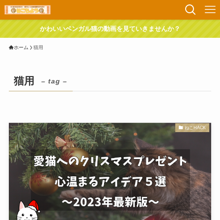
かわいいベンガル猫の動画を見ていきませんか？
ホーム
猫用
猫用
– tag –
ねこHACK