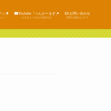
猫グッズ
Youtube『べんがーるず』
お問い合わせ
べし！
がるるとべるるの成長日記
質問や感想はコチラ