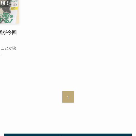
者が今回
ることが決
.
1