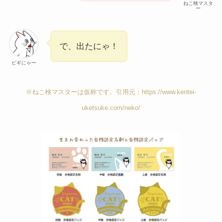
ねこ検マスタ
ー
で、出たにゃ！
ビギにゃー
※ねこ検マスターは仮称です。引用元：https://www.kentei-
uketsuke.com/neko/